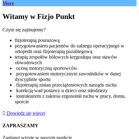
More
Witamy w Fizjo Punkt
Czym się zajmujemy?
fizjoterapią pourazową
przygotowaniem pacjentów do zabiegu operacyjnego w
ortopedii oraz fizjoterapią pozabiegową
terapią zespołów bólowych kręgosłupa oraz stawów
obwodowych
oceną motoryczną sportowców
przygotowaniem motorycznym zawodników w danej
dyscyplinie sportu
fizjoterapią zmian przeciążeniowych narządu ruchu
korekcją wad postawy u dzieci oraz młodzieży
instruktażem z zakresu ergonomii ruchu w pracy, domu,
sporcie
Dowiedz się więcej
ZAPRASZAMY
Zaplanuj wizytę w naszym punkcie